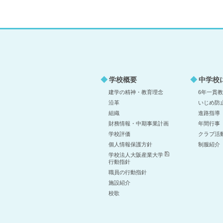
学校概要
中学校
建学の精神・教育理念
6年一貫
沿革
いじめ防
組織
進路指導
財務情報・中期事業計画
年間行事
学校評価
クラブ活
個人情報保護方針
制服紹介
学校法人大阪産業大学
行動指針
職員の行動指針
施設紹介
校歌