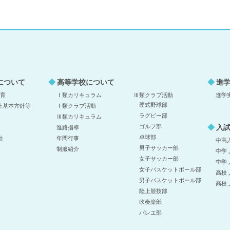
について
高等学校について
進
教育
Ⅰ類カリキュラム
Ⅲ類クラブ活動
進学
硬式野球部
止基本方針等
Ⅰ類クラブ活動
ラグビー部
Ⅲ類カリキュラム
入
ゴルフ部
進路指導
卓球部
動
年間行事
中高
男子サッカー部
制服紹介
中学
女子サッカー部
中学
女子バスケットボール部
高校
男子バスケットボール部
高校
陸上競技部
吹奏楽部
バレエ部