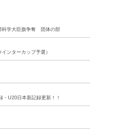
部科学大臣旗争奪 団体の部
ウインターカップ予選）
録・U20日本新記録更新！！