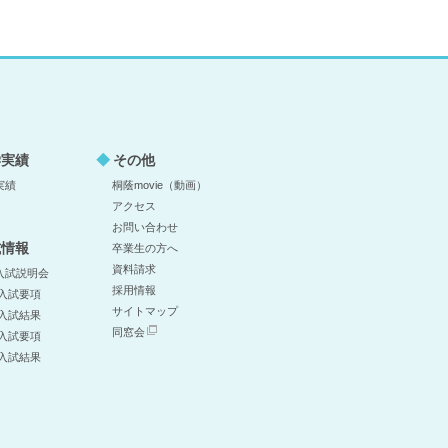
学実績
その他
実績
桐蔭movie（動画）
アクセス
お問い合わせ
試情報
卒業生の方へ
資料請求
入試説明会
採用情報
 入試要項
サイトマップ
 入試結果
同窓会
 入試要項
 入試結果