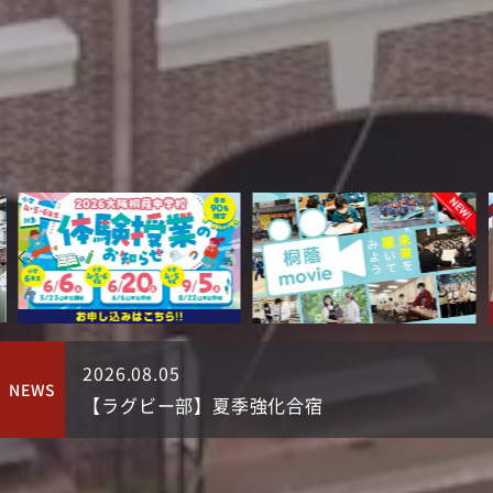
2026.08.05
2
NEWS
【バレエ部】Victoire Ballet Competition in 大阪 2026（令和8年8月1日2日 実施）
【ラグビー部】夏季強化合宿
実