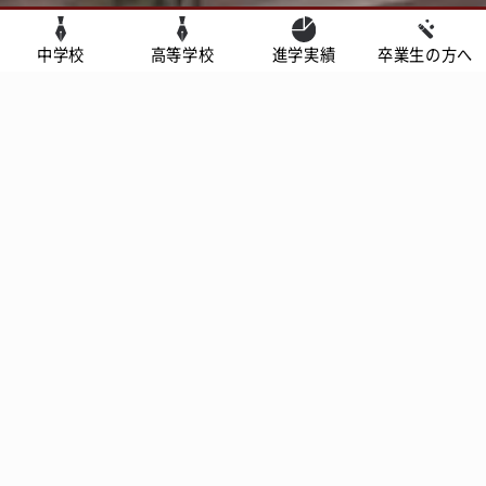
中学校
高等学校
進学実績
卒業生の方へ
お知らせ
2026.08.05
その他
実験教室Festa in 大阪桐蔭 2026 ご来場の御礼
2026.07.27
中学
入試
【イベント】7月25日（土）ホテルヴィスキオ尼崎にて
中学校説明会を実施しました