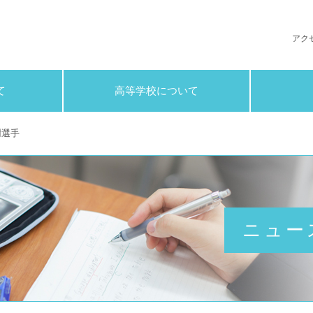
 中学校高等学校
アク
て
高等学校について
樹選手
ニュー