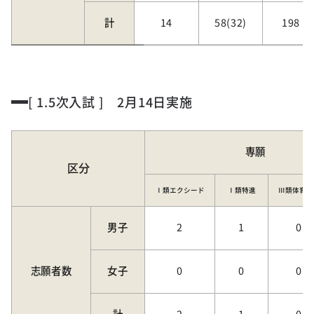
計
14
58(32)
198
[ 1.5次入試 ] 2月14日実施
専願
区分
Ⅰ類
エクシード
Ⅰ類特進
Ⅲ類
体育芸
男子
2
1
0
志願者数
女子
0
0
0
計
2
1
0