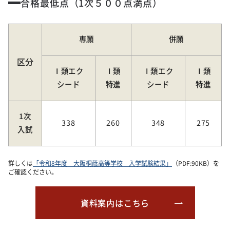
合格最低点（1次５００点満点）
専願
併願
区分
Ⅰ類エク
Ⅰ類
Ⅰ類エク
Ⅰ類
シード
特進
シード
特進
1次
338
260
348
275
入試
詳しくは
「令和8年度 大阪桐蔭高等学校 入学試験結果」
（PDF:90KB）を
ご確認ください。
資料案内はこちら