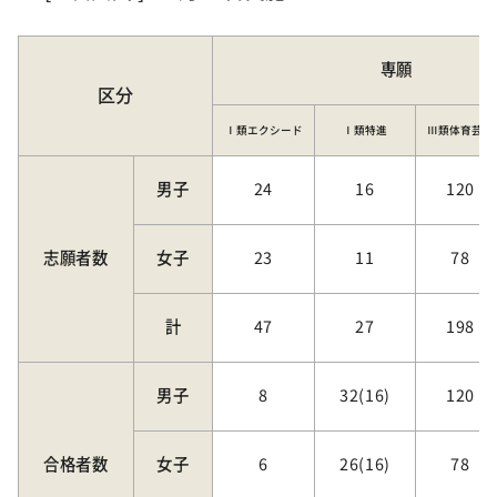
専願
区分
Ⅰ類
エクシード
Ⅰ類特進
Ⅲ類
体育芸術
男子
24
16
120
志願者数
女子
23
11
78
計
47
27
198
男子
8
32(16)
120
合格者数
女子
6
26(16)
78