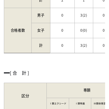
男子
0
3(2)
0
合格者数
女子
0
0(0)
0
計
0
3(2)
0
[ 合 計 ]
専願
区分
Ⅰ類
エクシード
Ⅰ類特進
Ⅲ類
体育芸術