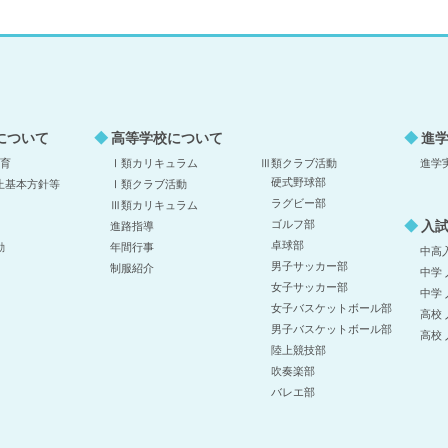
について
高等学校について
進
教育
Ⅰ類カリキュラム
Ⅲ類クラブ活動
進学
硬式野球部
止基本方針等
Ⅰ類クラブ活動
ラグビー部
Ⅲ類カリキュラム
入
ゴルフ部
進路指導
卓球部
動
年間行事
中高
男子サッカー部
制服紹介
中学
女子サッカー部
中学
女子バスケットボール部
高校
男子バスケットボール部
高校
陸上競技部
吹奏楽部
バレエ部