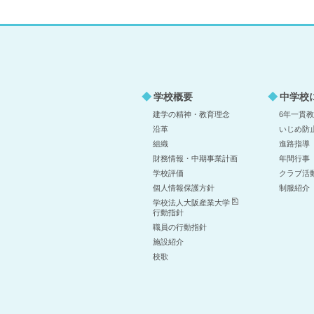
学校概要
中学校
建学の精神・教育理念
6年一貫
沿革
いじめ防
組織
進路指導
財務情報・中期事業計画
年間行事
学校評価
クラブ活
個人情報保護方針
制服紹介
学校法人大阪産業大学
行動指針
職員の行動指針
施設紹介
校歌