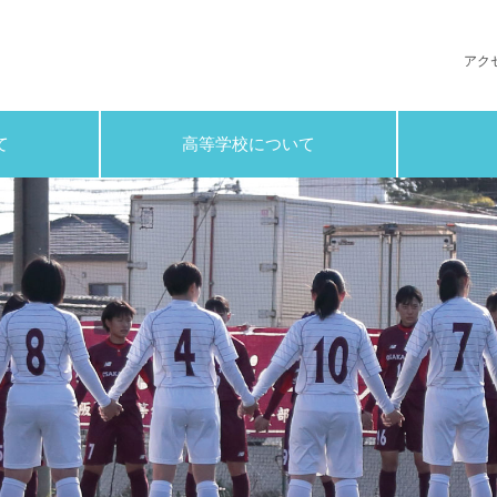
 高等学校
アク
て
高等学校について