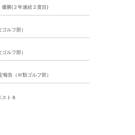
優勝(２年連続２度目)
女ゴルフ部）
女ゴルフ部）
決定報告（Ⅲ類ゴルフ部）
ベスト８