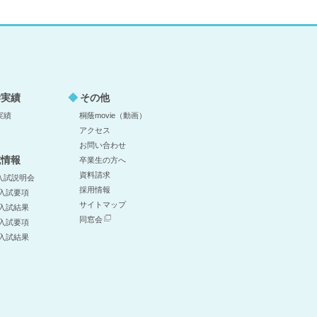
学実績
その他
実績
桐蔭movie（動画）
アクセス
お問い合わせ
試情報
卒業生の方へ
資料請求
入試説明会
採用情報
 入試要項
サイトマップ
 入試結果
同窓会
 入試要項
 入試結果