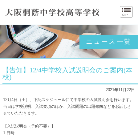
入試情報
桐蔭movie（動画）
施設紹介
ラグビー部
中学 入試結果
アクセス
大阪桐蔭 中学校高等
校歌
ゴルフ部
高校 入試要項
お問い合わせ
卓球部
高校 入試結果
卒業生の方へ
男子サッカー部
ニュース一覧
資料請求
女子サッカー部
採用情報
女子バスケットボール部
サイトマップ
男子バスケットボール部
【告知】12/4中学校入試説明会のご案内(本
同窓会
陸上競技部
校)
吹奏楽部
2021年11月22日
バレエ部
12月4日（土）、下記スケジュールにて中学校の入試説明会を行います。
進路指導
当日は学校説明、入試要項のほか、入試問題の出題傾向などをお話しさ
せていただきます。
年間行事
制服紹介
【入試説明会（予約不要）】
1.日時
入試情報