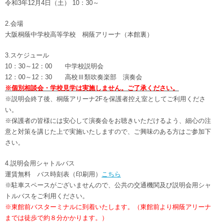
令和3年12月4日（土） 10：30～
2.会場
大阪桐蔭中学校高等学校 桐蔭アリーナ（本館裏）
3.スケジュール
10：30～12：00 中学校説明会
12：00～12：30 高校Ⅲ類吹奏楽部 演奏会
※個別相談会・学校見学は実施しません。ご了承ください。
※説明会終了後、桐蔭アリーナ2Fを保護者控え室としてご利用くださ
い。
※保護者の皆様には安心して演奏会をお聴きいただけるよう、細心の注
意と対策を講じた上で実施いたしますので、ご興味のある方はご参加下
さい。
4.説明会用シャトルバス
運賃無料 バス時刻表（印刷用）
こちら
※駐車スペースがございませんので、公共の交通機関及び説明会用シャ
トルバスをご利用ください。
※東館前バスターミナルに到着いたします。（東館前より桐蔭アリーナ
までは徒歩で約８分かかります。）