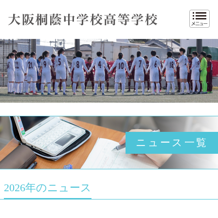
入試情報
桐蔭movie（動画）
施設紹介
ラグビー部
中学 入試結果
アクセス
大阪桐蔭 高等学校
校歌
ゴルフ部
高校 入試要項
お問い合わせ
卓球部
高校 入試結果
卒業生の方へ
男子サッカー部
資料請求
女子サッカー部
採用情報
女子バスケットボール部
サイトマップ
男子バスケットボール部
同窓会
陸上競技部
吹奏楽部
ニュース一覧
バレエ部
進路指導
年間行事
2026年のニュース
制服紹介
入試情報